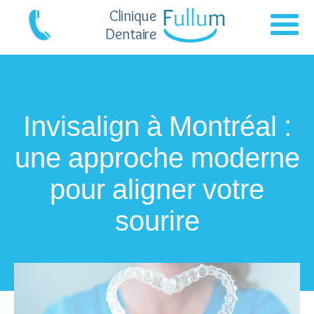
Clinique
Dentaire
Invisalign à Montréal :
une approche moderne
pour aligner votre
sourire