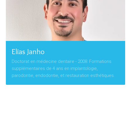
Elias Janho
Doctorat en médecine dentaire - 2008. Formations
supplémentaires de 4 ans en implantologie,
parodontie, endodontie, et restauration esthétiques.