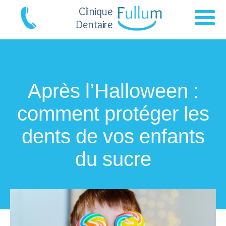
Clinique
Dentaire
Après l’Halloween :
comment protéger les
dents de vos enfants
du sucre