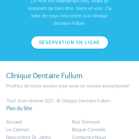
Le rêve est maintenant réel, vivant et
respirant de bien être. Viens et vois. J'ai
hâte de vous rencontrer à la clinique
dentaire Fullum.
RÉSERVATION EN LIGNE
Clinique Dentaire Fullum
Profitez de notre service pour avoir un sourire exceptionnel!
Tout droit réservé 2021. © Clinique Dentaire Fullum
Plan du Site
Accueil
Nos Services
Le Cabinet
Blogue Conseils
Rencontrez Dr. Janho
Contactez-Nous